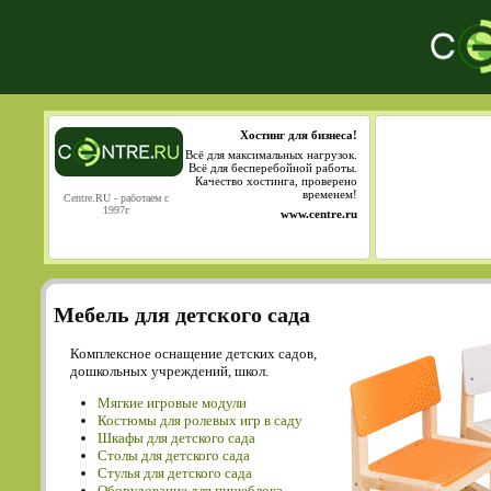
Хостинг для бизнеса!
Всё для максимальных нагрузок.
Всё для бесперебойной работы.
Качество хостинга, проверено
временем!
Centre.RU - работаем с
1997г
www.centre.ru
Мебель для детского сада
Комплексное оснащение детских садов,
дошкольных учреждений, школ.
Мягкие игровые модули
Костюмы для ролевых игр в саду
Шкафы для детского сада
Столы для детского сада
Cтулья для детского сада
Оборудование для пищеблока