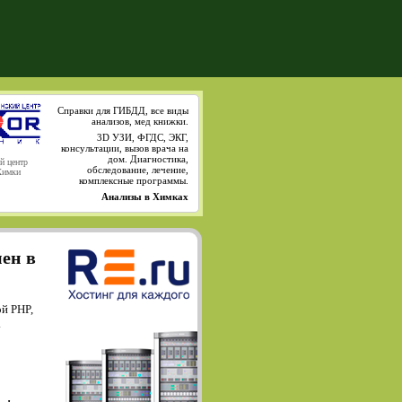
Справки для ГИБДД, все виды
анализов, мед книжки.
3D УЗИ, ФГДС, ЭКГ,
консультации, вызов врача на
дом. Диагностика,
й центр
обследование, лечение,
Химки
комплексные программы.
Анализы в Химках
мен в
й PHP,
.