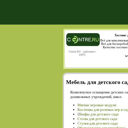
Хостинг 
Всё для максимальн
Всё для бесперебо
Качество хостинг
Centre.RU - работаем с
1997г
w
Мебель для детского са
Комплексное оснащение детских са
дошкольных учреждений, школ.
Мягкие игровые модули
Костюмы для ролевых игр в са
Шкафы для детского сада
Столы для детского сада
Cтулья для детского сада
Оборудование для пищеблока