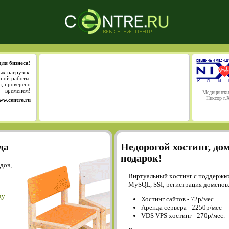
для бизнеса!
ых нагрузок.
йной работы.
а, проверено
временем!
Медицински
Никсор г.
ww.centre.ru
да
Недорогой хостинг, до
подарок!
дов,
Виртуальный хостинг с поддержко
MySQL, SSI; регистрация доменов
ду
Хостинг сайтов - 72р/мес
Аренда сервера - 2250р/мес
VDS VPS хостинг - 270р/мес.