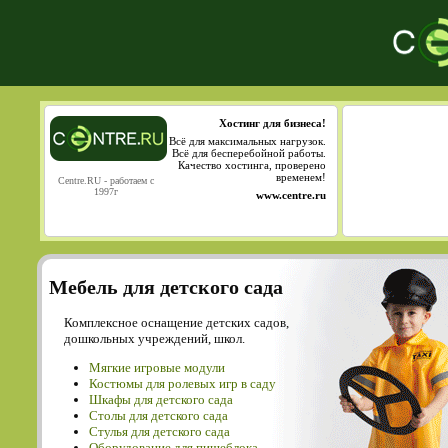
Хостинг для бизнеса!
Всё для максимальных нагрузок.
Всё для бесперебойной работы.
Качество хостинга, проверено
временем!
Centre.RU - работаем с
1997г
www.centre.ru
Мебель для детского сада
Комплексное оснащение детских садов,
дошкольных учреждений, школ.
Мягкие игровые модули
Костюмы для ролевых игр в саду
Шкафы для детского сада
Столы для детского сада
Cтулья для детского сада
Оборудование для пищеблока