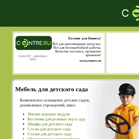
Хостинг для бизнеса!
Всё для максимальных нагрузок.
Всё для бесперебойной работы.
Качество хостинга, проверено
временем!
Centre.RU - работаем с
1997г
www.centre.ru
Мебель для детского сада
Комплексное оснащение детских садов,
дошкольных учреждений, школ.
Мягкие игровые модули
Костюмы для ролевых игр в саду
Шкафы для детского сада
Столы для детского сада
Cтулья для детского сада
Оборудование для пищеблока