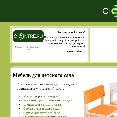
Хостинг для бизнеса!
Всё для максимальных нагрузок.
Всё для бесперебойной работы.
Качество хостинга, проверено
временем!
Centre.RU - работаем с
1997г
www.centre.ru
Мебель для детского сада
Комплексное оснащение детских садов,
дошкольных учреждений, школ.
Мягкие игровые модули
Костюмы для ролевых игр в саду
Шкафы для детского сада
Столы для детского сада
Cтулья для детского сада
Оборудование для пищеблока