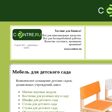
Хостинг для бизнеса!
Всё для максимальных нагрузок.
Всё для бесперебойной работы.
Качество хостинга, проверено
временем!
Centre.RU - работаем с
1997г
www.centre.ru
Мебель для детского сада
Комплексное оснащение детских садов,
дошкольных учреждений, школ.
Мягкие игровые модули
Костюмы для ролевых игр в саду
Шкафы для детского сада
Столы для детского сада
Cтулья для детского сада
Оборудование для пищеблока