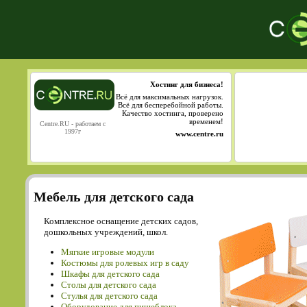
Хостинг для бизнеса!
Всё для максимальных нагрузок.
Всё для бесперебойной работы.
Качество хостинга, проверено
временем!
Centre.RU - работаем с
1997г
www.centre.ru
Мебель для детского сада
Комплексное оснащение детских садов,
дошкольных учреждений, школ.
Мягкие игровые модули
Костюмы для ролевых игр в саду
Шкафы для детского сада
Столы для детского сада
Cтулья для детского сада
Оборудование для пищеблока