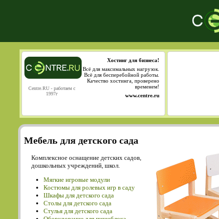
Хостинг для бизнеса!
Всё для максимальных нагрузок.
Всё для бесперебойной работы.
Качество хостинга, проверено
временем!
Centre.RU - работаем с
1997г
www.centre.ru
Мебель для детского сада
Комплексное оснащение детских садов,
дошкольных учреждений, школ.
Мягкие игровые модули
Костюмы для ролевых игр в саду
Шкафы для детского сада
Столы для детского сада
Cтулья для детского сада
Оборудование для пищеблока