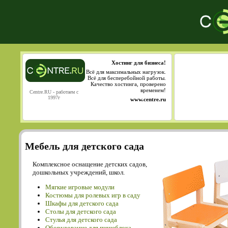
Хостинг для бизнеса!
Всё для максимальных нагрузок.
Всё для бесперебойной работы.
Качество хостинга, проверено
временем!
Centre.RU - работаем с
1997г
www.centre.ru
Мебель для детского сада
Комплексное оснащение детских садов,
дошкольных учреждений, школ.
Мягкие игровые модули
Костюмы для ролевых игр в саду
Шкафы для детского сада
Столы для детского сада
Cтулья для детского сада
Оборудование для пищеблока