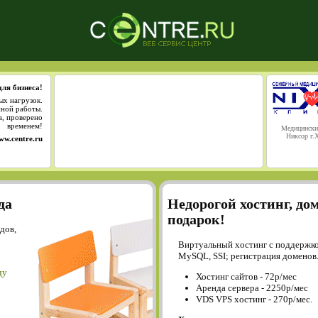
для бизнеса!
ых нагрузок.
йной работы.
а, проверено
временем!
Медицински
Никсор г.
ww.centre.ru
да
Недорогой хостинг, до
подарок!
дов,
Виртуальный хостинг с поддержко
MySQL, SSI; регистрация доменов
ду
Хостинг сайтов - 72р/мес
Аренда сервера - 2250р/мес
VDS VPS хостинг - 270р/мес.