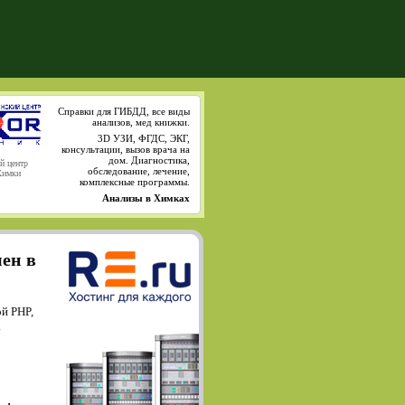
Справки для ГИБДД, все виды
анализов, мед книжки.
3D УЗИ, ФГДС, ЭКГ,
консультации, вызов врача на
дом. Диагностика,
й центр
обследование, лечение,
Химки
комплексные программы.
Анализы в Химках
мен в
й PHP,
.