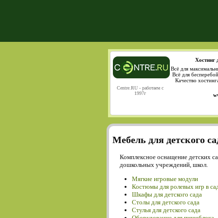
Хостинг 
Всё для максимальн
Всё для бесперебо
Качество хостинг
Centre.RU - работаем с
1997г
w
Мебель для детского са
Комплексное оснащение детских са
дошкольных учреждений, школ.
Мягкие игровые модули
Костюмы для ролевых игр в са
Шкафы для детского сада
Столы для детского сада
Cтулья для детского сада
Оборудование для пищеблока