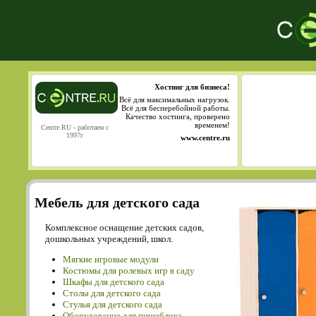
Хостинг для бизнеса!
Всё для максимальных нагрузок.
Всё для бесперебойной работы.
Качество хостинга, проверено
временем!
Centre.RU - работаем с
1997г
www.centre.ru
Мебель для детского сада
Комплексное оснащение детских садов,
дошкольных учреждений, школ.
Мягкие игровые модули
Костюмы для ролевых игр в саду
Шкафы для детского сада
Столы для детского сада
Cтулья для детского сада
Оборудование для пищеблока