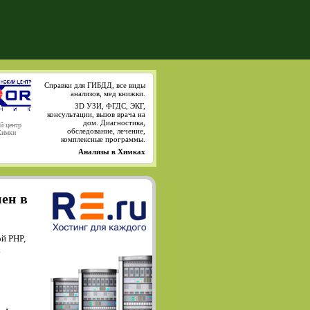
Справки для ГИБДД, все виды
анализов, мед книжки.
3D УЗИ, ФГДС, ЭКГ,
консультации, вызов врача на
дом. Диагностика,
й центр
обследование, лечение,
Химки
комплексные программы.
Анализы в Химках
мен в
й PHP,
.