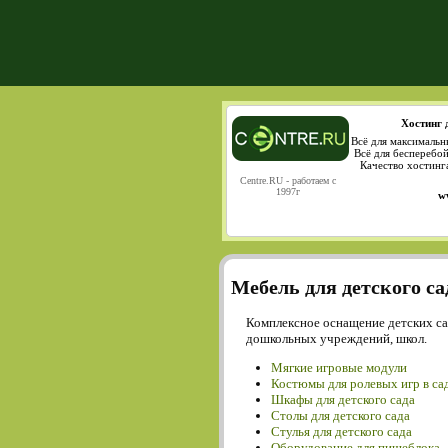
Хостинг 
Всё для максимальн
Всё для бесперебо
Качество хостинг
Centre.RU - работаем с
1997г
w
Мебель для детского са
Комплексное оснащение детских са
дошкольных учреждений, школ.
Мягкие игровые модули
Костюмы для ролевых игр в са
Шкафы для детского сада
Столы для детского сада
Cтулья для детского сада
Оборудование для пищеблока