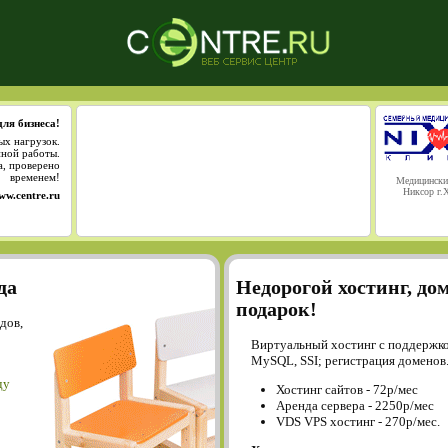
для бизнеса!
ых нагрузок.
йной работы.
а, проверено
временем!
Медицински
Никсор г.
ww.centre.ru
да
Недорогой хостинг, до
подарок!
дов,
Виртуальный хостинг с поддержко
MySQL, SSI; регистрация доменов
ду
Хостинг сайтов - 72р/мес
Аренда сервера - 2250р/мес
VDS VPS хостинг - 270р/мес.