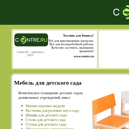
Хостинг для бизнеса!
Всё для максимальных нагрузок.
Всё для бесперебойной работы.
Качество хостинга, проверено
временем!
Centre.RU - работаем с
1997г
www.centre.ru
Мебель для детского сада
Комплексное оснащение детских садов,
дошкольных учреждений, школ.
Мягкие игровые модули
Костюмы для ролевых игр в саду
Шкафы для детского сада
Столы для детского сада
Cтулья для детского сада
Оборудование для пищеблока