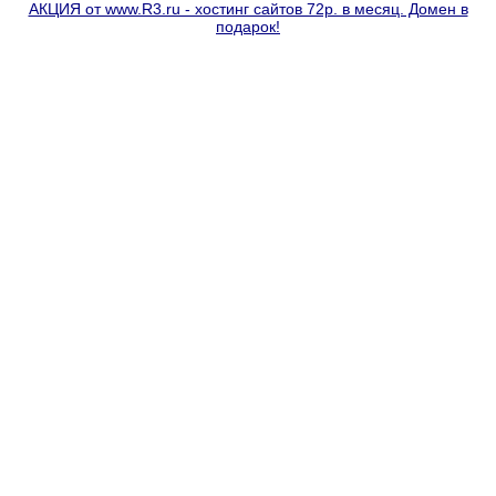
АКЦИЯ от www.R3.ru - хостинг сайтов 72р. в месяц. Домен в
подарок!